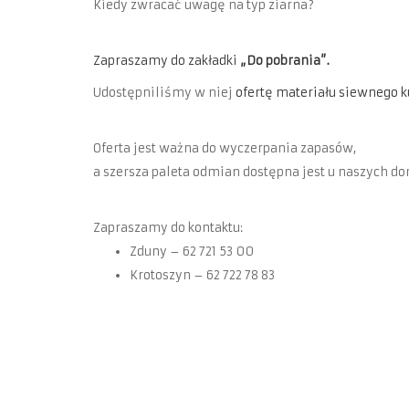
Kiedy zwracać uwagę na typ ziarna?
Zapraszamy do zakładki
„
Do pobrania
”.
Udostępniliśmy w niej
ofertę materiału siewnego k
Oferta jest ważna do wyczerpania zapasów,
a szersza paleta odmian dostępna jest u naszych do
Zapraszamy do kontaktu:
Zduny – 62 721 53 00
Krotoszyn – 62 722 78 83