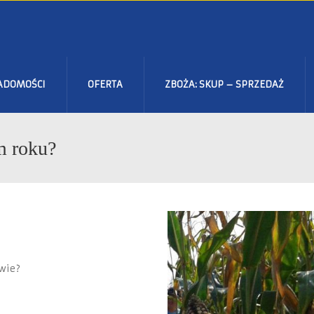
ADOMOŚCI
OFERTA
ZBOŻA: SKUP – SPRZEDAŻ
m roku?
twie?