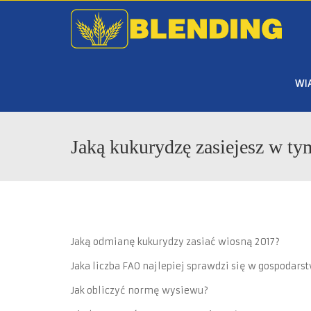
WI
Jaką kukurydzę zasiejesz w ty
Jaką odmianę kukurydzy zasiać wiosną 2017?
Jaka liczba FAO najlepiej sprawdzi się w gospodars
Jak obliczyć normę wysiewu?