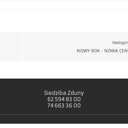
Następ
NOWY ROK - NOWA CEN
Siedziba Zduny
62 594 83 00
74 663 36 00