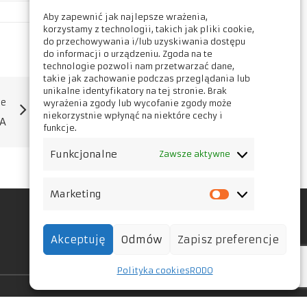
Aby zapewnić jak najlepsze wrażenia,
korzystamy z technologii, takich jak pliki cookie,
do przechowywania i/lub uzyskiwania dostępu
do informacji o urządzeniu. Zgoda na te
technologie pozwoli nam przetwarzać dane,
takie jak zachowanie podczas przeglądania lub
unikalne identyfikatory na tej stronie. Brak
ne
wyrażenia zgody lub wycofanie zgody może
niekorzystnie wpłynąć na niektóre cechy i
A
funkcje.
Funkcjonalne
Zawsze aktywne
Marketing
Marketing
Filia Krotoszyn
62 594 83 50
Akceptuję
Odmów
Zapisz preferencje
74 663 36 50
Polityka cookies
RODO